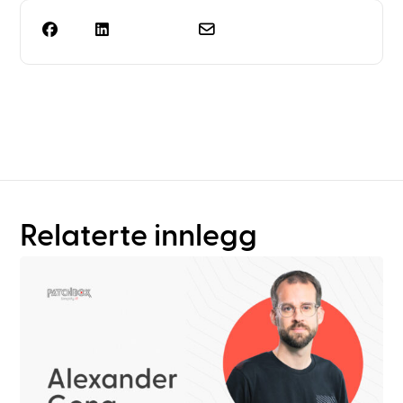
Trenger du mer enn bare
rackplanlegging?
Relaterte innlegg