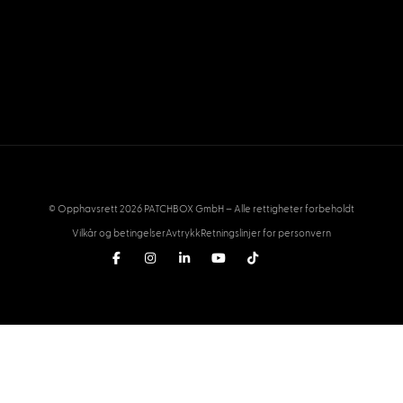
© Opphavsrett 2026 PATCHBOX GmbH – Alle rettigheter forbeholdt
Vilkår og betingelser
Avtrykk
Retningslinjer for personvern