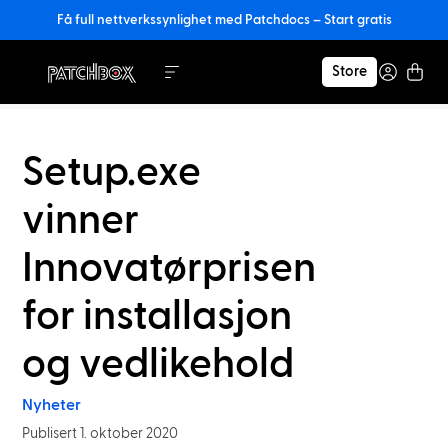
Få full nettverkssynlighet med Patchdocs – Start gratis
Store
Setup.exe
vinner
Innovatørprisen
for installasjon
og vedlikehold
Nyheter
Publisert 1. oktober 2020