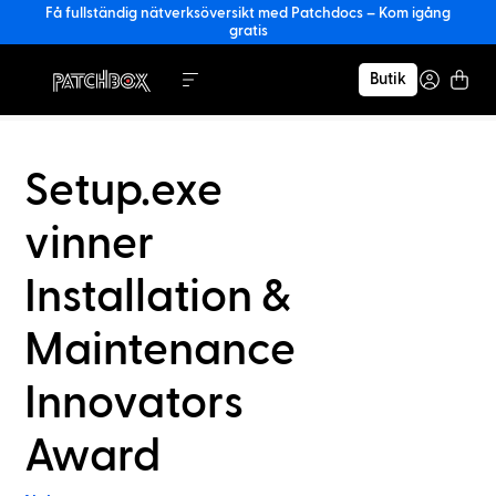
Få fullständig nätverksöversikt med Patchdocs – Kom igång
gratis
Butik
Setup.exe
vinner
Installation &
Maintenance
Innovators
Award