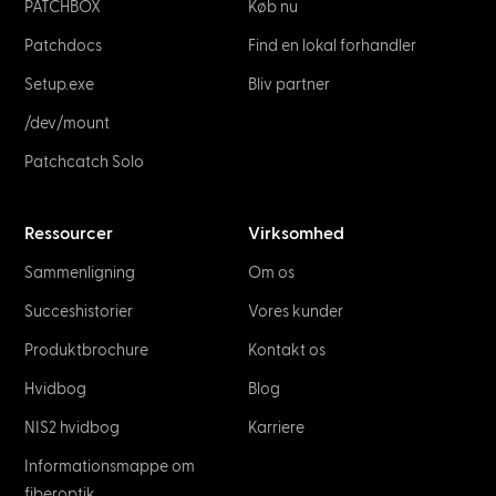
PATCHBOX
Køb nu
Patchdocs
Find en lokal forhandler
Setup.exe
Bliv partner
/dev/mount
Patchcatch Solo
Ressourcer
Virksomhed
Sammenligning
Om os
Succeshistorier
Vores kunder
Produktbrochure
Kontakt os
Hvidbog
Blog
NIS2 hvidbog
Karriere
Informationsmappe om
fiberoptik