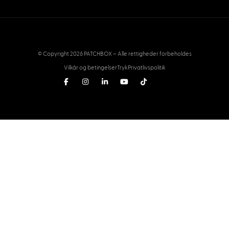
© Copyright 2026 PATCHBOX – Alle rettigheder forbeholdes
Vilkår og betingelser
Tryk
Privatlivspolitik