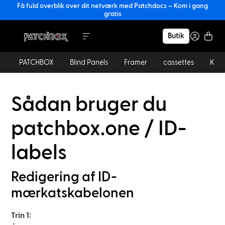
Få fuld overblik over dit netværk med Patchdocs – Kom i gang
gratis
Butik
PATCHBOX
Blind Panels
Framer
cassettes
Kabl
Sådan bruger du
patchbox.one / ID-
labels
Redigering af ID-
mærkatskabelonen
Trin 1: