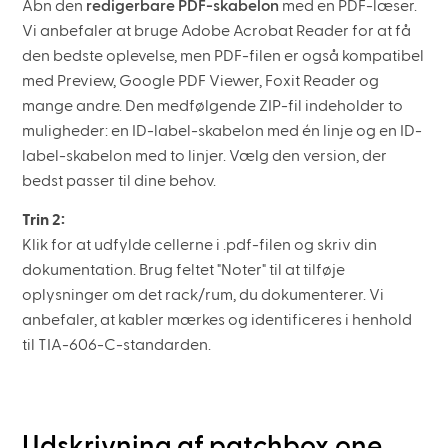
Åbn den
redigerbare PDF-skabelon
med en PDF-læser.
Vi anbefaler at bruge Adobe Acrobat Reader for at få
den bedste oplevelse, men PDF-filen er også kompatibel
med Preview, Google PDF Viewer, Foxit Reader og
mange andre. Den medfølgende ZIP-fil indeholder to
muligheder: en ID-label-skabelon med én linje og en ID-
label-skabelon med to linjer. Vælg den version, der
bedst passer til dine behov.
Trin 2:
Klik for at udfylde cellerne i .pdf-filen og skriv din
dokumentation. Brug feltet "Noter" til at tilføje
oplysninger om det rack/rum, du dokumenterer. Vi
anbefaler, at kabler mærkes og identificeres i henhold
til TIA-606-C-standarden.
Udskrivning af patchbox.one