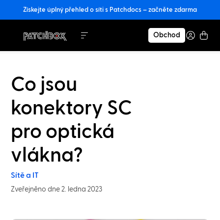
Získejte úplný přehled o síti s Patchdocs – začněte zdarma
Obchod
Co jsou
konektory SC
pro optická
vlákna?
Sítě a IT
Zveřejněno dne 2. ledna 2023