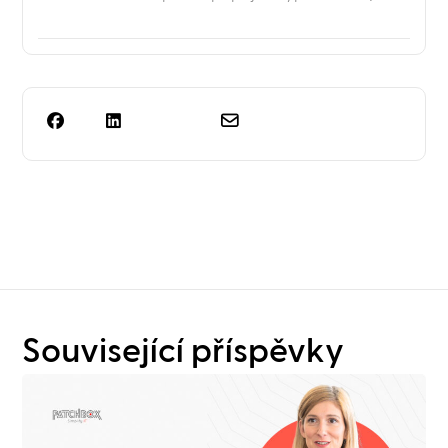
Potřebujete víc než jen
plánování regálů?
Související příspěvky