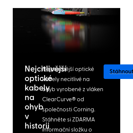
Nejcitlivější
Nejpružnější optické
Stáhnou
optické
kabely necitlivé na
kabely
ohyb vyrobené z vláken
na
ClearCurve® od
ohyb
společnosti Corning.
v
Stáhněte si ZDARMA
historii
informační složku o