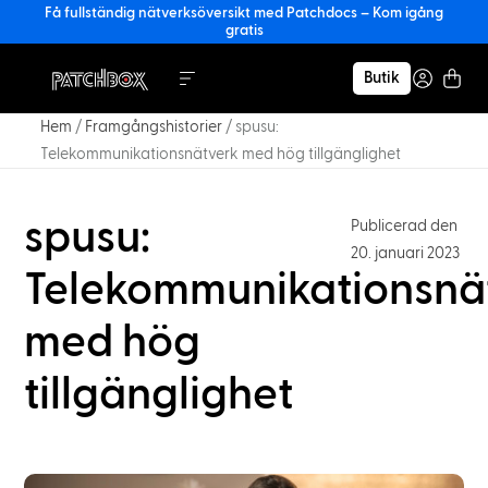
Få fullständig nätverksöversikt med Patchdocs – Kom igång
gratis
Butik
Hem
/
Framgångshistorier
/
spusu:
Telekommunikationsnätverk med hög tillgänglighet
spusu:
Publicerad den
20. januari 2023
Telekommunikationsnä
med hög
tillgänglighet