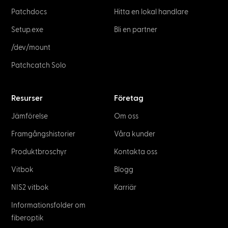
Patchdocs
Hitta en lokal handlare
Setup.exe
Bli en partner
/dev/mount
Patchcatch Solo
Resurser
Företag
Jämförelse
Om oss
Framgångshistorier
Våra kunder
Produktbroschyr
Kontakta oss
Vitbok
Blogg
NIS2 vitbok
Karriär
Informationsfolder om
fiberoptik