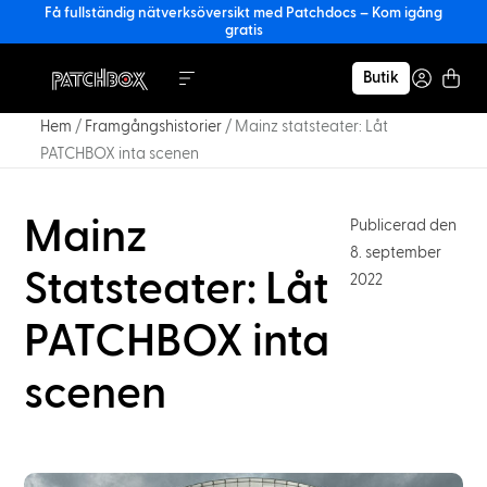
Få fullständig nätverksöversikt med Patchdocs – Kom igång
gratis
Butik
Hem
/
Framgångshistorier
/
Mainz statsteater: Låt
PATCHBOX inta scenen
Mainz
Publicerad den
8. september
Statsteater: Låt
2022
PATCHBOX inta
scenen