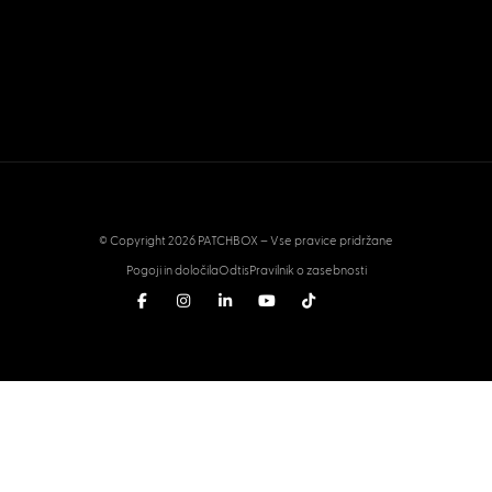
© Copyright 2026 PATCHBOX – Vse pravice pridržane
Pogoji in določila
Odtis
Pravilnik o zasebnosti