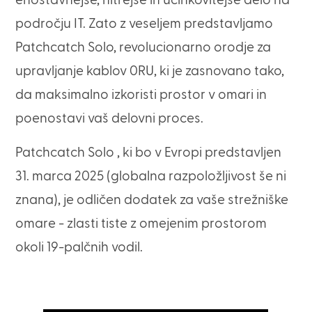
enostavnejše, hitrejše in učinkovitejše delo na
področju IT. Zato z veseljem predstavljamo
Patchcatch Solo, revolucionarno orodje za
upravljanje kablov 0RU, ki je zasnovano tako,
da maksimalno izkoristi prostor v omari in
poenostavi vaš delovni proces.
Patchcatch Solo , ki bo v Evropi predstavljen
31. marca 2025 (globalna razpoložljivost še ni
znana), je odličen dodatek za vaše strežniške
omare - zlasti tiste z omejenim prostorom
okoli 19-palčnih vodil.