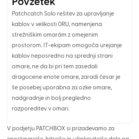
Povzetek
Patchcatch Solo rešitev za upravljanje
kablov v velikosti 0RU, namenjena
strežniškim omarám z omejenim
prostorom. IT-ekipam omogoča urejanje
kablov neposredno na sprednji strani
omare, ne da bi pri tem zasedali
dragocene enote omare, zaradi česar je
še posebej uporabna za ozke omare,
nadgradnje in bolj pregledno
razporeditev v omari.
V podjetju PATCHBOX si prizadevamo za