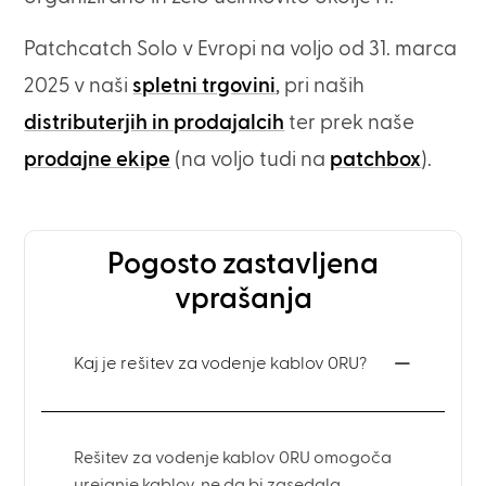
Patchcatch Solo v Evropi na voljo od 31. marca
2025 v naši
spletni trgovini
, pri naših
distributerjih in prodajalcih
ter prek naše
prodajne ekipe
(na voljo tudi na
patchbox
).
Pogosto zastavljena
vprašanja
Kaj je rešitev za vodenje kablov 0RU?
Rešitev za vodenje kablov 0RU omogoča
urejanje kablov, ne da bi zasedala