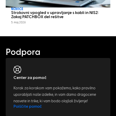
NOVICE
Strokovni vpogled v upravljanje s kabli in NIS2:
Zakaj PATCHBOX del rešitve
5. maj 2026
Podpora
Center za pomoč
Korak za korakom vam pokažemo, kako pravilno
uporabljati naše izdelke, in vam damo dragocene
nasvete in trike, ki vam bodo olajšali življenje!
Poiščite pomoč