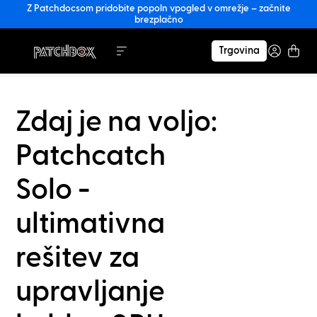
Z Patchdocsom pridobite popoln vpogled v omrežje – začnite
brezplačno
Trgovina
Zdaj je na voljo:
Patchcatch
Solo -
ultimativna
rešitev za
upravljanje