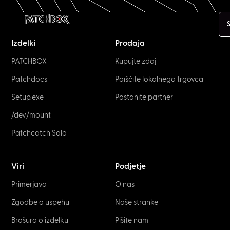
S
Izdelki
Prodaja
PATCHBOX
Kupujte zdaj
Patchdocs
Poiščite lokalnega trgovca
Setup.exe
Postanite partner
/dev/mount
Patchcatch Solo
Viri
Podjetje
Primerjava
O nas
Zgodbe o uspehu
Naše stranke
Brošura o izdelku
Pišite nam