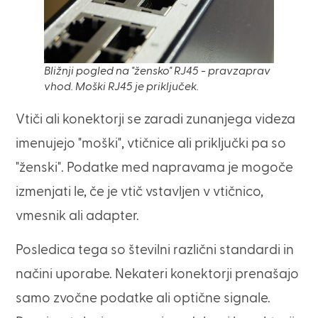
Bližnji pogled na "žensko" RJ45 - pravzaprav
vhod. Moški RJ45 je priključek.
Vtiči ali konektorji se zaradi zunanjega videza
imenujejo "moški", vtičnice ali priključki pa so
"ženski". Podatke med napravama je mogoče
izmenjati le, če je vtič vstavljen v vtičnico,
vmesnik ali adapter.
Posledica tega so številni različni standardi in
načini uporabe. Nekateri konektorji prenašajo
samo zvočne podatke ali optične signale.