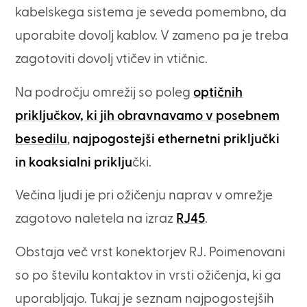
kabelskega sistema je seveda pomembno, da
uporabite dovolj kablov. V zameno pa je treba
zagotoviti dovolj vtičev in vtičnic.
Na področju omrežij so poleg
optičnih
priključkov, ki jih obravnavamo v posebnem
besedilu
,
najpogostejši ethernetni priključki
in koaksialni priklju
čki.
Večina ljudi je pri ožičenju naprav v omrežje
zagotovo naletela na izraz
RJ45
.
Obstaja več vrst konektorjev RJ. Poimenovani
so po številu kontaktov in vrsti ožičenja, ki ga
uporabljajo. Tukaj je seznam najpogostejših