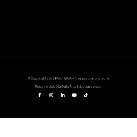
© Copyright 2026 PATCHBOX – Vse pravice pridržane
Pogoji in določila
Odtis
Pravilnik o zasebnosti