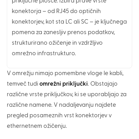
priključne plošče. Izbira prave vrste
konektorja – od RJ45 do optičnih
konektorjev, kot sta LC ali SC – je ključnega
pomena za zanesljiv prenos podatkov,
strukturirano ožičenje in vzdržljivo
omrežno infrastrukturo.
V omrežju nimajo pomembne vloge le kabli,
temveč tudi
omrežni priključki
. Obstajajo
različne vrste priključkov, ki se uporabljajo za
različne namene. V nadaljevanju najdete
pregled posameznih vrst konektorjev v
ethernetnem ožičenju.