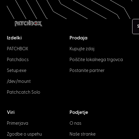
S
Izdelki
Prodaja
PATCHBOX
Kupujte zdaj
Patchdocs
Poiščite lokalnega trgovca
Setup.exe
Postanite partner
/dev/mount
Patchcatch Solo
Viri
Podjetje
Primerjava
O nas
Zgodbe o uspehu
Naše stranke