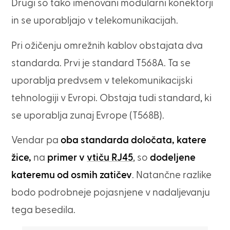
Drugi so tako imenovani modularni konektorji
in se uporabljajo v telekomunikacijah.
Pri ožičenju omrežnih kablov obstajata dva
standarda. Prvi je standard T568A. Ta se
uporablja predvsem v telekomunikacijski
tehnologiji v Evropi. Obstaja tudi standard, ki
se uporablja zunaj Evrope (T568B).
Vendar pa
oba standarda določata, katere
žice,
na
primer v
vtiču RJ45
, so
dodeljene
kateremu od osmih zatičev
. Natančne razlike
bodo podrobneje pojasnjene v nadaljevanju
tega besedila.