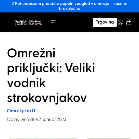
Z Patchdocsom pridobite popoln vpogled v omrežje – začnite
brezplačno
Trgovina
Omrežni
priključki: Veliki
vodnik
strokovnjakov
Omrežje in IT
Objavljeno dne 2. januar 2023