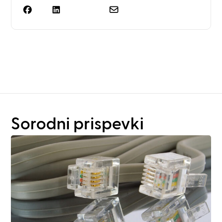
Potrebujete več kot le
načrtovanje stojal?
Sorodni prispevki