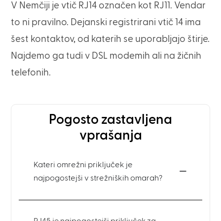
V Nemčiji je vtič RJ14 označen kot RJ11. Vendar
to ni pravilno. Dejanski registrirani vtič 14 ima
šest kontaktov, od katerih se uporabljajo štirje.
Najdemo ga tudi v DSL modemih ali na žičnih
telefonih.
Pogosto zastavljena
vprašanja
Kateri omrežni priključek je
najpogostejši v strežniških omarah?
RJ45 je najpogostejši priključek za