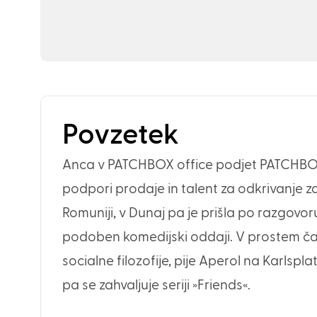
Povzetek
Anca v PATCHBOX office podjet PATCHBOX
podpori prodaje in talent za odkrivanje zan
Romuniji, v Dunaj pa je prišla po razgovoru
podoben komedijski oddaji. V prostem čas
socialne filozofije, pije Aperol na Karlspl
pa se zahvaljuje seriji »Friends«.