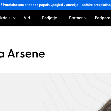
Z Patchdocsom pridobite popoln vpogled v omrežje – začnite brezplačno
Izdelki
Viri
Podjetje
Partner
Podpora
a Arsene