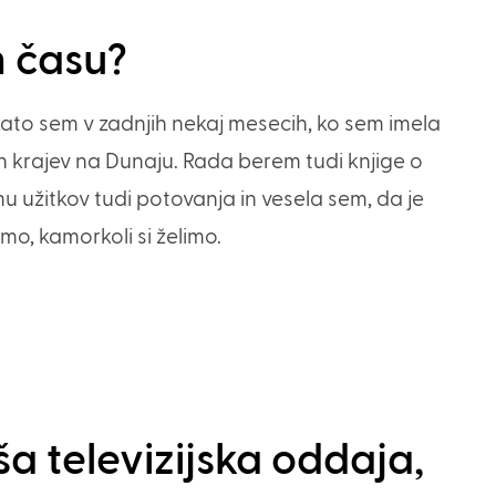
m času?
zato sem v zadnjih nekaj mesecih, ko sem imela
ih krajev na Dunaju. Rada berem tudi knjige o
mu užitkov tudi potovanja in vesela sem, da je
mo, kamorkoli si želimo.
ša televizijska oddaja,