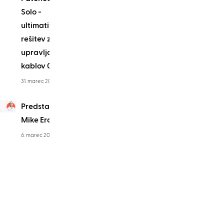
Solo -
ultimativna
rešitev za
upravljanje
kablov 0RU
31. marec 2025
Predstavitev:
Mike Erato
6. marec 2024