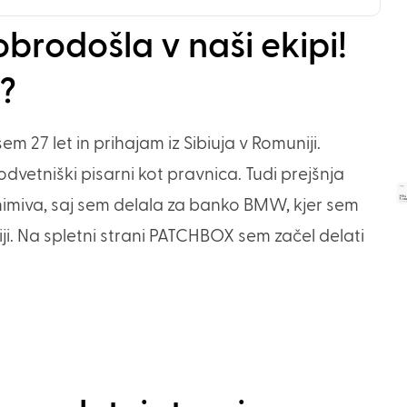
brodošla v naši ekipi!
š?
m 27 let in prihajam iz Sibiuja v Romuniji.
dvetniški pisarni kot pravnica. Tudi prejšnja
 zanimiva, saj sem delala za banko BMW, kjer sem
iji. Na spletni strani PATCHBOX sem začel delati