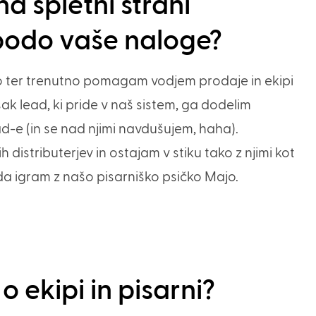
a spletni strani
bodo vaše naloge?
o ter trenutno pomagam vodjem prodaje in ekipi
sak lead, ki pride v naš sistem, ga dodelim
d-e (in se nad njimi navdušujem, haha).
 distributerjev in ostajam v stiku tako z njimi kot
da igram z našo pisarniško psičko Majo.
o ekipi in pisarni?