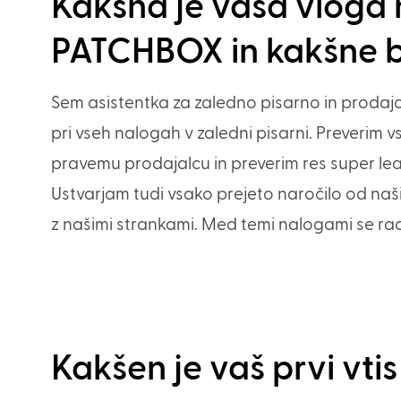
Kakšna je vaša vloga n
PATCHBOX in kakšne 
Sem asistentka za zaledno pisarno in prodaj
pri vseh nalogah v zaledni pisarni. Preverim v
pravemu prodajalcu in preverim res super lea
Ustvarjam tudi vsako prejeto naročilo od naših
z našimi strankami. Med temi nalogami se ra
Kakšen je vaš prvi vtis 