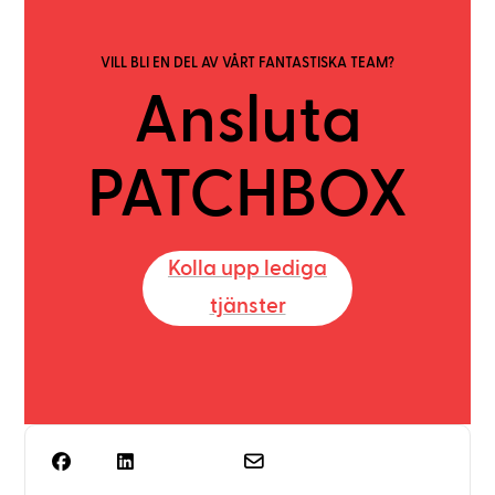
VILL BLI EN DEL AV VÅRT FANTASTISKA TEAM?
Ansluta
PATCHBOX
Kolla upp lediga
tjänster