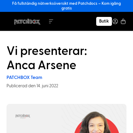
Få fullständig nätverksöversikt med Patchdocs – Kom igång
gratis
Butik
Vi presenterar:
Anca Arsene
PATCHBOX Team
Publicerad den 14. juni 2022