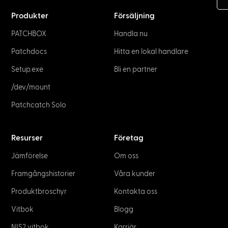
Produkter
Försäljning
PATCHBOX
Handla nu
Patchdocs
Hitta en lokal handlare
Setup.exe
Bli en partner
/dev/mount
Patchcatch Solo
Resurser
Företag
Jämförelse
Om oss
Framgångshistorier
Våra kunder
Produktbroschyr
Kontakta oss
Vitbok
Blogg
NIS2 vitbok
Karriär