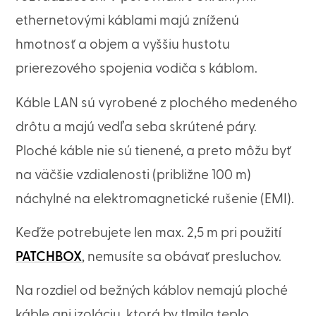
ethernetovými káblami majú zníženú
hmotnosť a objem a vyššiu hustotu
prierezového spojenia vodiča s káblom.
Káble LAN sú vyrobené z plochého medeného
drôtu a majú vedľa seba skrútené páry.
Ploché káble nie sú tienené, a preto môžu byť
na väčšie vzdialenosti (približne 100 m)
náchylné na elektromagnetické rušenie (EMI).
Keďže potrebujete len max. 2,5 m pri použití
PATCHBOX
, nemusíte sa obávať presluchov.
Na rozdiel od bežných káblov nemajú ploché
káble ani izoláciu, ktorá by tlmila teplo