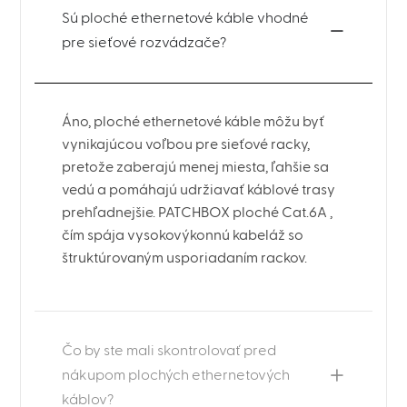
Sú ploché ethernetové káble vhodné
pre sieťové rozvádzače?
Áno, ploché ethernetové káble môžu byť
vynikajúcou voľbou pre sieťové racky,
pretože zaberajú menej miesta, ľahšie sa
vedú a pomáhajú udržiavať káblové trasy
prehľadnejšie. PATCHBOX ploché Cat.6A ,
čím spája vysokovýkonnú kabeláž so
štruktúrovaným usporiadaním rackov.
Čo by ste mali skontrolovať pred
nákupom plochých ethernetových
káblov?