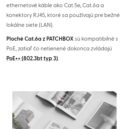
ethernetové káble ako Cat.5e, Cat.6a a
konektory RJ45, ktoré sa používajú pre bežné
lokálne siete (LAN).
Ploché Cat.6a z PATCHBOX
sú kompatibilné s
PoE, zatiaľ čo netienené dokonca zvládajú
PoE++ (802.3bt typ 3)
.