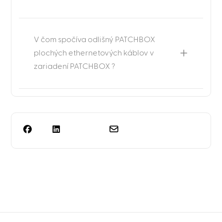
V čom spočíva odlišný PATCHBOX
plochých ethernetových káblov v
zariadení PATCHBOX ?
Potrebujete viac než len
plánovanie regálov?