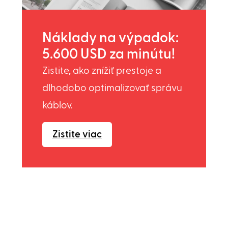
Náklady na výpadok:
5.600 USD za minútu!
Zistite, ako znížiť prestoje a
dlhodobo optimalizovať správu
káblov.
Zistite viac