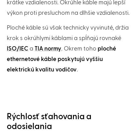
krátke vzdialenosti. Okrúhle káble majú lepší
výkon proti presluchom na dlhšie vzdialenosti.
Ploché káble sú však technicky vyvinuté, držia
krok s okrúhlymi káblami a spĺňajú rovnaké
ISO/IEC
a
TIA normy
. Okrem toho
ploché
ethernetové káble poskytujú vyššiu
elektrickú kvalitu vodičov
.
Rýchlosť sťahovania a
odosielania