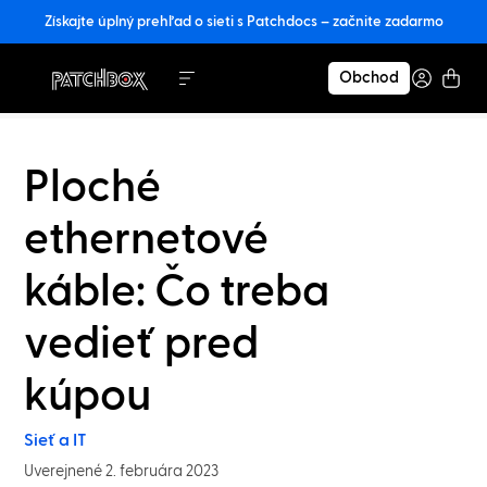
Získajte úplný prehľad o sieti s Patchdocs – začnite zadarmo
Obchod
Ploché
ethernetové
káble: Čo treba
vedieť pred
kúpou
Sieť a IT
Uverejnené 2. februára 2023