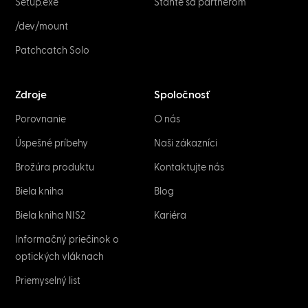
Setup.exe
Staňte sa partnerom
/dev/mount
Patchcatch Solo
Zdroje
Spoločnosť
Porovnanie
O nás
Úspešné príbehy
Naši zákazníci
Brožúra produktu
Kontaktujte nás
Biela kniha
Blog
Biela kniha NIS2
Kariéra
Informačný priečinok o
optických vláknach
Priemyselný list