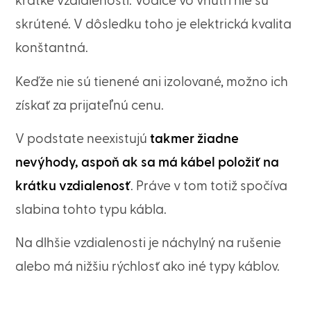
krátke vzdialenosti. Vodiče vo vnútri nie sú
skrútené. V dôsledku toho je elektrická kvalita
konštantná.
Keďže nie sú tienené ani izolované, možno ich
získať za prijateľnú cenu.
V podstate neexistujú
takmer žiadne
nevýhody, aspoň ak sa má kábel položiť na
krátku vzdialenosť
. Práve v tom totiž spočíva
slabina tohto typu kábla.
Na dlhšie vzdialenosti je náchylný na rušenie
alebo má nižšiu rýchlosť ako iné typy káblov.