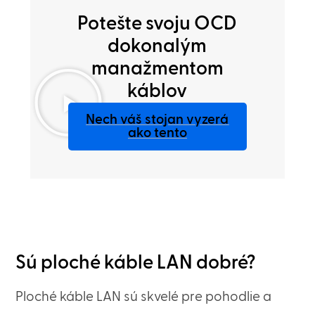
Potešte svoju OCD
dokonalým
manažmentom
káblov
Nech váš stojan vyzerá
ako tento
Sú ploché káble LAN dobré?
Ploché káble LAN sú skvelé pre pohodlie a