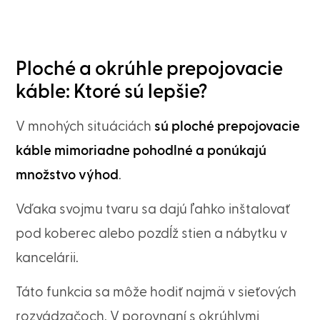
Ploché a okrúhle prepojovacie
káble: Ktoré sú lepšie?
V mnohých situáciách
sú ploché prepojovacie
káble mimoriadne pohodlné a ponúkajú
množstvo výhod
.
Vďaka svojmu tvaru sa dajú ľahko inštalovať
pod koberec alebo pozdĺž stien a nábytku v
kancelárii.
Táto funkcia sa môže hodiť najmä v sieťových
rozvádzačoch. V porovnaní s okrúhlymi