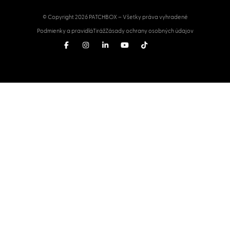
© Copyright 2026 PATCHBOX – Všetky práva vyhradené
Podmienky a pravidlá
Tiráž
Zásady ochrany osobných údajov