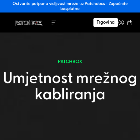
Ostvarite potpunu vidljivost mreže uz Patchdocs - Započnite
besplatno
Trgovina
PATCHBOX
Umjetnost mrežnog
kabliranja