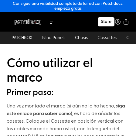
Consigue una visibilidad completa de la red con Patchdocs:
empieza gratis
Store
PATCHBOX
Blind Panels
Chasis
Cassettes
Cabl
Cómo utilizar el
marco
Primer paso:
Una vez montado el marco (si aún no lo ha hecho,
siga
este enlace para saber cómo
), es hora de añadir los
casetes. Coloque el Cassette en posición vertical con
los cables mirando hacia usted, con la lengüeta del