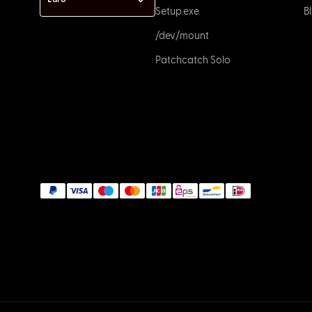
Setup.exe
Bl
/dev/mount
Patchcatch Solo