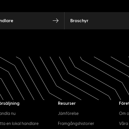
ndlare
Broschyr
örsäljning
Resurser
Före
andla nu
Jämförelse
Om o
itta en lokal handlare
Framgångshistorier
Våra