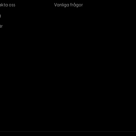
akta oss
Vanliga frågor
g
är