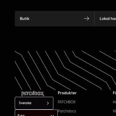
Butik
Lokal ha
Produkter
F
PATCHBOX
H
Svenska
Patchdocs
H