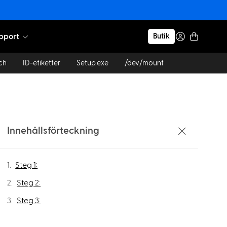
pport
Butik
ch
ID-etiketter
Setup.exe
/dev/mount
Innehållsförteckning
Steg 1:
Steg 2:
Steg 3: