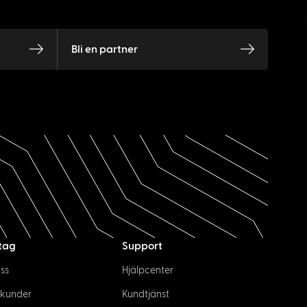
Bli en partner
tag
Support
ss
Hjälpcenter
 kunder
Kundtjänst