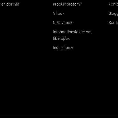
i en partner
Produktbroschyr
Kont
Vitbok
Blog
NIS2 vitbok
Karri
Informationsfolder om
fiberoptik
Industribrev