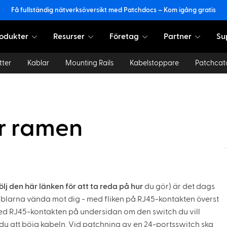
Få fullständig nätverksöversikt med Patchdocs – Kom igång gratis
odukter
Resurser
Företag
Partner
Su
tter
Kablar
Mounting Rails
Kabelstoppare
Patchcat
r ramen
följ den här länken för att ta reda på hur
du gör) är det dags
 kablarna vända mot dig - med fliken på RJ45-kontakten överst
 med RJ45-kontakten på undersidan om den switch du vill
 du att böja kabeln. Vid patchning av en 24-portsswitch ska