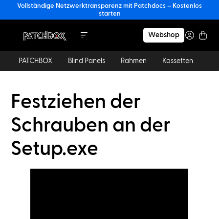
Vollständige Netzwerktransparenz mit Patchdocs – Kostenlos
starten
Webshop
PATCHBOX
Blind Panels
Rahmen
Kassetten
Ka
Festziehen der
Schrauben an der
Setup.exe