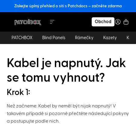
Získejte úplný přehled o síti s Patchdocs – začněte zdarma
Obchod
PATCHBOX
Blind Panels
Rámečky
Kazety
Kabe
Kabel je napnutý. Jak
se tomu vyhnout?
Krok 1:
Než začneme: Kabel by neměl být nijak napnutý! V
takovém případě si pozorně přečtěte následující pokyny
a postupujte podle nich.