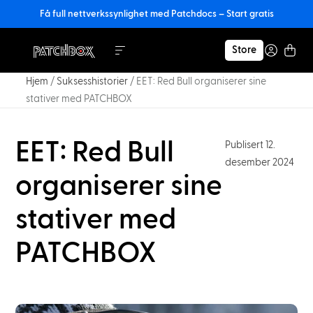
Få full nettverkssynlighet med Patchdocs – Start gratis
Store
Hjem
/
Suksesshistorier
/
EET: Red Bull organiserer sine
stativer med PATCHBOX
EET: Red Bull
Publisert 12.
desember 2024
organiserer sine
stativer med
PATCHBOX