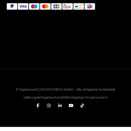
© Opphavsrett 2026 PATCHBOX GmbH – Alle rettigheter forbeholdt
Vilkår og betingelser
Avtrykk
Retningslinjer for personvern