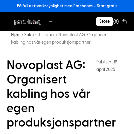
Få full nettverkssynlighet med Patchdocs – Start gratis
Store
Hjem
/
Suksesshistorier
/
Novoplast AG: Organisert
kabling hos vår egen produksjonspartner
Novoplast AG:
Publisert 18.
april 2025
Organisert
kabling hos vår
egen
produksjonspartner