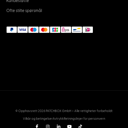
Kundestøtte
Ofte stilte spørsmål
© Opphavsrett 2026 PATCHBOX GmbH – Alle rettigheter forbeholdt
Vilkår og betingelser
Avtrykk
Retningslinjer for personvern