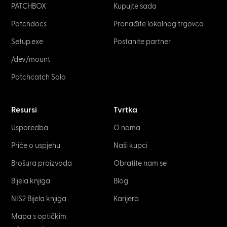
PATCHBOX
Kupujte sada
Patchdocs
Pronađite lokalnog trgovca
Setup.exe
Postanite partner
/dev/mount
Patchcatch Solo
Resursi
Tvrtka
Usporedba
O nama
Priče o uspjehu
Naši kupci
Brošura proizvoda
Obratite nam se
Bijela knjiga
Blog
NIS2 Bijela knjiga
Karijera
Mapa s optičkim