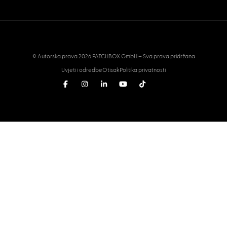
© Autorska prava 2026 PATCHBOX GmbH – Sva prava pridržana
Uvjeti i odredbe
Otisak
Politika privatnosti