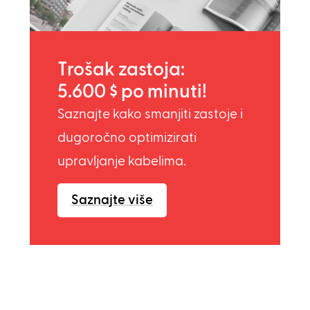
Trošak zastoja:
5.600 $ po minuti!
Saznajte kako smanjiti zastoje i
dugoročno optimizirati
upravljanje kabelima.
Saznajte više