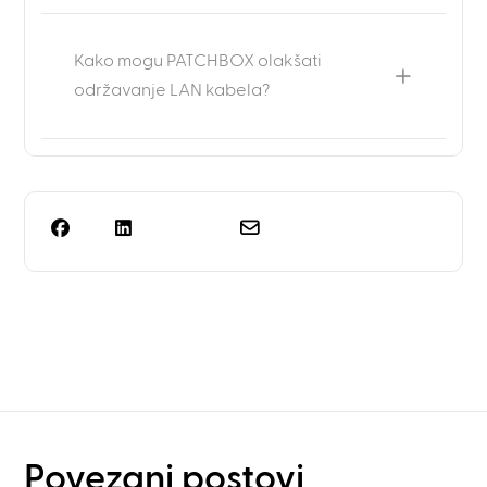
Kako mogu PATCHBOX olakšati
održavanje LAN kabela?
Trebate više od planiranja
polica?
Povezani postovi