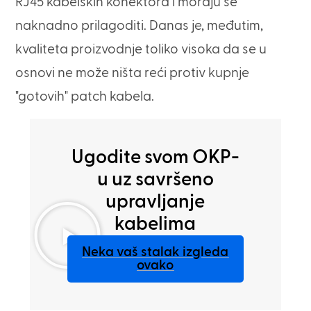
RJ45 kabelskih konektora i moraju se
naknadno prilagoditi. Danas je, međutim,
kvaliteta proizvodnje toliko visoka da se u
osnovi ne može ništa reći protiv kupnje
"gotovih" patch kabela.
Ugodite svom OKP-
u uz savršeno
upravljanje
kabelima
Neka vaš stalak izgleda
ovako