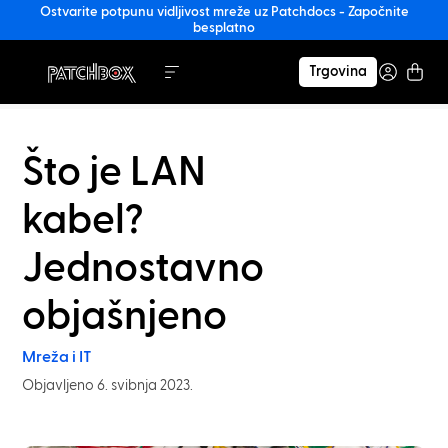
Ostvarite potpunu vidljivost mreže uz Patchdocs - Započnite
besplatno
Trgovina
Što je LAN
kabel?
Jednostavno
objašnjeno
Mreža i IT
Objavljeno 6. svibnja 2023.