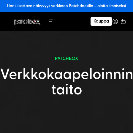
Hanki kattava näkyvyys verkkoon Patchdocsilla – aloita ilmaiseksi
Kauppa
PATCHBOX
Verkkokaapeloinni
taito