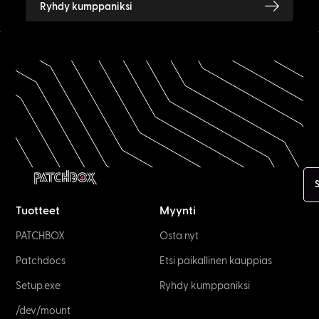
Ryhdy kumppaniksi
Tuotteet
Myynti
PATCHBOX
Osta nyt
Patchdocs
Etsi paikallinen kauppias
Setup.exe
Ryhdy kumppaniksi
/dev/mount