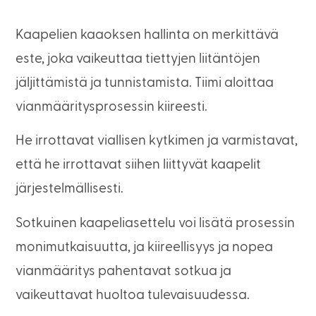
Kaapelien kaaoksen hallinta on merkittävä
este, joka vaikeuttaa tiettyjen liitäntöjen
jäljittämistä ja tunnistamista. Tiimi aloittaa
vianmääritysprosessin kiireesti.
He irrottavat viallisen kytkimen ja varmistavat,
että he irrottavat siihen liittyvät kaapelit
järjestelmällisesti.
Sotkuinen kaapeliasettelu voi lisätä prosessin
monimutkaisuutta, ja kiireellisyys ja nopea
vianmääritys pahentavat sotkua ja
vaikeuttavat huoltoa tulevaisuudessa.