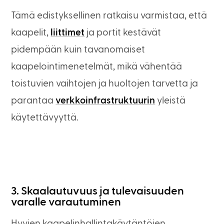
Tämä edistyksellinen ratkaisu varmistaa, että
kaapelit,
liittimet
ja portit kestävät
pidempään kuin tavanomaiset
kaapelointimenetelmät, mikä vähentää
toistuvien vaihtojen ja huoltojen tarvetta ja
parantaa
verkkoinfrastruktuurin
yleistä
käytettävyyttä.
3. Skaalautuvuus ja tulevaisuuden
varalle varautuminen
Hyvien kaapelinhallintakäytäntöjen