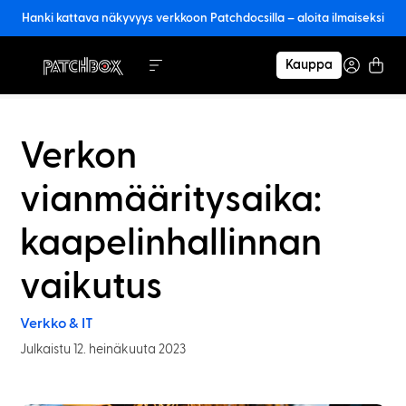
Hanki kattava näkyvyys verkkoon Patchdocsilla – aloita ilmaiseksi
Kauppa
Verkon
vianmääritysaika:
kaapelinhallinnan
vaikutus
Verkko & IT
Julkaistu 12. heinäkuuta 2023