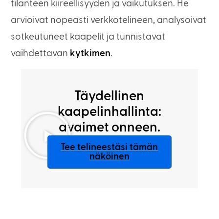
tilanteen kiireellisyyden ja vaikutuksen. He
arvioivat nopeasti verkkotelineen, analysoivat
sotkeutuneet kaapelit ja tunnistavat
vaihdettavan
kytkimen
.
Täydellinen
kaapelinhallinta:
avaimet onneen.
Tee telineestäsi tämän
näköinen