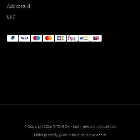
Asiakastuki
UKK
© Copyright 2026 PATCHBOX – Kaikki oikeudet pidätetään
Ehdot ja edellytykset
Jälki
Tietosuojakäytäntö