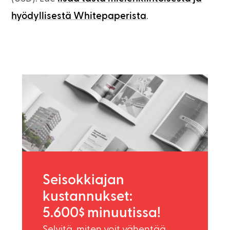
hyödyllisestä Whitepaperista
.
Seisokkiajan
kustannukset:
5.600$ minuutissa!
Selvitä, miten voit vähentää