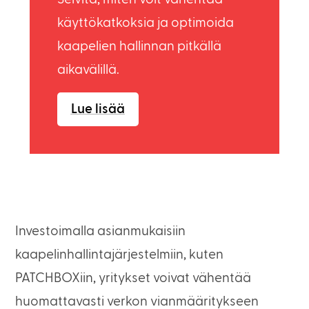
käyttökatkoksia ja optimoida
kaapelien hallinnan pitkällä
aikavälillä.
Lue lisää
Investoimalla asianmukaisiin
kaapelinhallintajärjestelmiin, kuten
PATCHBOXiin, yritykset voivat vähentää
huomattavasti verkon vianmääritykseen