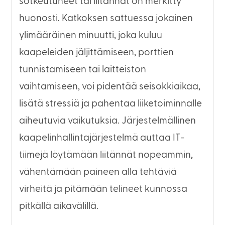
sotkeutuneet tai liitännät on merkitty
huonosti. Katkoksen sattuessa jokainen
ylimääräinen minuutti, joka kuluu
kaapeleiden jäljittämiseen, porttien
tunnistamiseen tai laitteiston
vaihtamiseen, voi pidentää seisokkiaikaa,
lisätä stressiä ja pahentaa liiketoiminnalle
aiheutuvia vaikutuksia. Järjestelmällinen
kaapelinhallintajärjestelmä auttaa IT-
tiimejä löytämään liitännät nopeammin,
vähentämään paineen alla tehtäviä
virheitä ja pitämään telineet kunnossa
pitkällä aikavälillä.