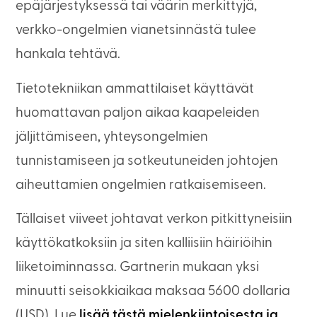
epäjärjestyksessä tai väärin merkittyjä,
verkko-ongelmien vianetsinnästä tulee
hankala tehtävä.
Tietotekniikan ammattilaiset käyttävät
huomattavan paljon aikaa kaapeleiden
jäljittämiseen, yhteysongelmien
tunnistamiseen ja sotkeutuneiden johtojen
aiheuttamien ongelmien ratkaisemiseen.
Tällaiset viiveet johtavat verkon pitkittyneisiin
käyttökatkoksiin ja siten kalliisiin häiriöihin
liiketoiminnassa. Gartnerin mukaan yksi
minuutti seisokkiaikaa maksaa 5600 dollaria
(USD). Lue
lisää tästä mielenkiintoisesta ja