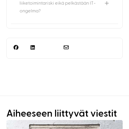
liiketoimintariski eikä pelkästään IT-
ongelma?
Tarvitsetko muutakin kuin
hyllyjen suunnittelua?
Aiheeseen liittyvät viestit