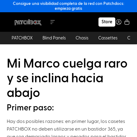
Consigue una visibilidad completa de la red con Patchdocs:
empieza gratis
Store
PATCHBOX
Blind Panels
Chasis
Cassettes
Cabl
Mi Marco cuelga raro
y se inclina hacia
abajo
Primer paso:
Hay dos posibles razones: en primer lugar, los casetes
PATCHBOX no deben utilizarse en un bastidor 365, ya
que son demasiado largos y pesados para el bastidor