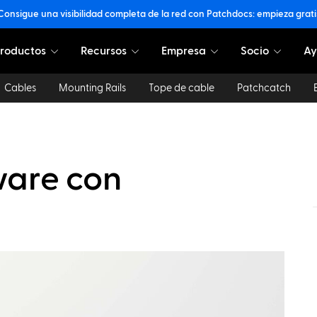
Consigue una visibilidad completa de la red con Patchdocs: empieza grati
roductos
Recursos
Empresa
Socio
A
Cables
Mounting Rails
Tope de cable
Patchcatch
ware con