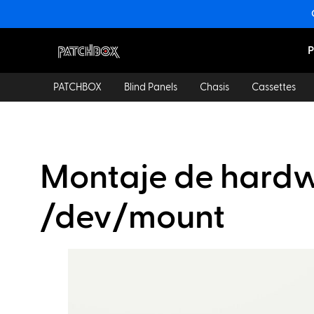
P
PATCHBOX
Blind Panels
Chasis
Cassettes
Montaje de hard
/dev/mount