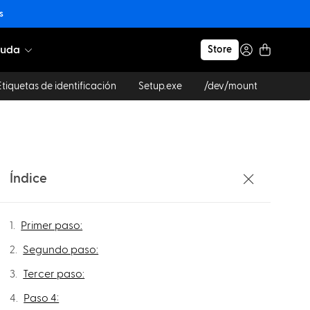
s
yuda
Store
Etiquetas de identificación
Setup.exe
/dev/mount
Índice
Primer paso:
Segundo paso:
Tercer paso:
Paso 4: