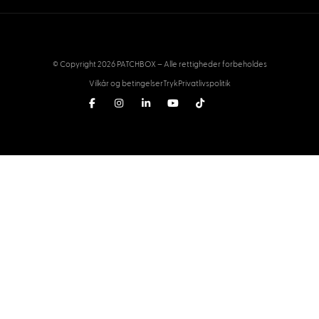
© Copyright 2026 PATCHBOX – Alle rettigheder forbeholdes
Vilkår og betingelser
Tryk
Privatlivspolitik