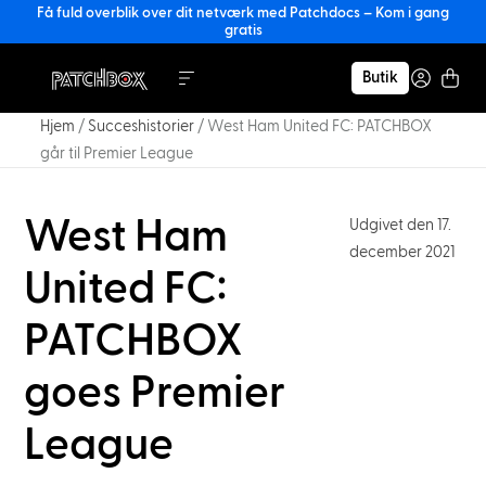
Få fuld overblik over dit netværk med Patchdocs – Kom i gang
gratis
Butik
Hjem
/
Succeshistorier
/
West Ham United FC: PATCHBOX
går til Premier League
West Ham
Udgivet den 17.
december 2021
United FC:
PATCHBOX
goes Premier
League