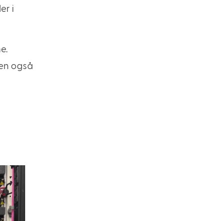
er i
e.
men også