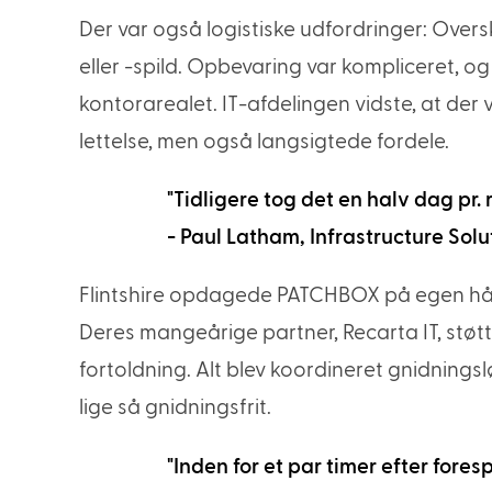
Der var også logistiske udfordringer: Overs
eller -spild. Opbevaring var kompliceret, o
kontorarealet. IT-afdelingen vidste, at der va
lettelse, men også langsigtede fordele.
"Tidligere tog det en halv dag pr. 
- Paul Latham, Infrastructure So
Flintshire opdagede PATCHBOX på egen hån
Deres mangeårige partner, Recarta IT, støt
fortoldning. Alt blev koordineret gnidnin
lige så gnidningsfrit.
"Inden for et par timer efter for