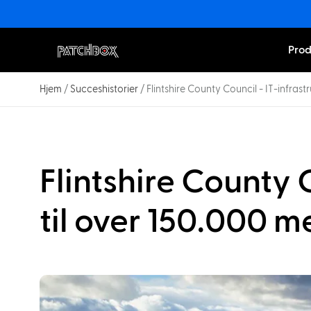
Prod
Hjem
/
Succeshistorier
/
Flintshire County Council - IT-infrast
Flintshire County 
til over 150.000 