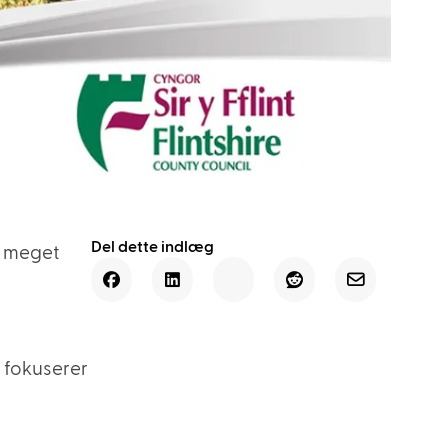
Del dette indlæg
n meget
e fokuserer