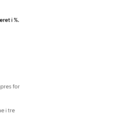
eret i %.
 pres for
e i tre