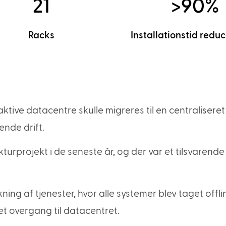
21
>90%
Racks
Installationstid reduc
ktive datacentre skulle migreres til en centraliseret
nde drift.
ukturprojekt i de seneste år, og der var et tilsvarende
g af tjenester, hvor alle systemer blev taget offlin
et overgang til datacentret.