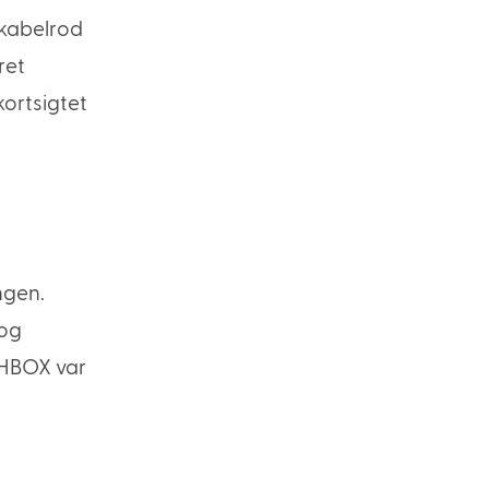
 kabelrod
ret
kortsigtet
ngen.
 og
CHBOX var