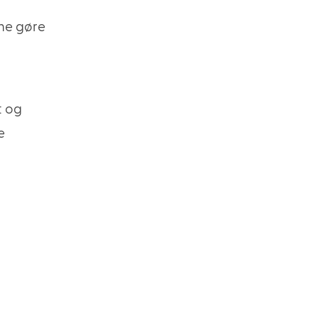
nne gøre
t og
e