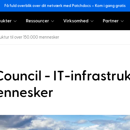
Få fuld overblik over dit netværk med Patchdocs – Kom i gang gratis
ukter
Ressourcer
Virksomhed
Partner
ruktur til over 150.000 mennesker
Council - IT-infrastru
mennesker