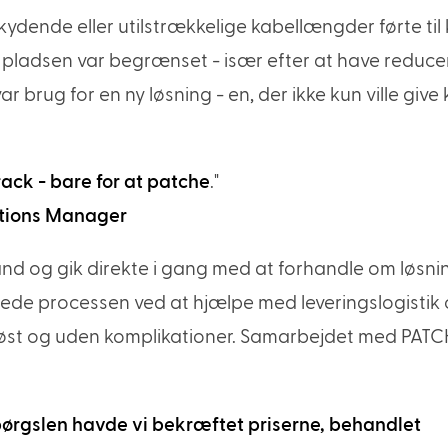
kydende eller utilstrækkelige kabellængder førte til
g pladsen var begrænset - især efter at have reduce
r brug for en ny løsning - en, der ikke kun ville give 
rack - bare for at patche
."
lutions Manager
d og gik direkte i gang med at forhandle om løsni
tede processen ved at hjælpe med leveringslogistik
gsløst og uden komplikationer. Samarbejdet med PAT
espørgslen havde vi bekræftet priserne, behandlet