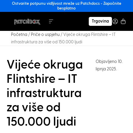
Ostvarite potpunu vidljivost mreže uz Patchdocs - Započnite
besplatno
Trgovina
Početna
/
Priče o uspjehu
/
Vijeće okruga Flintshire – IT
infrastruktura za više od 150.000 ljudi
Vijeće okruga
Objavljeno 10.
lipnja 2025.
Flintshire – IT
infrastruktura
za više od
150.000 ljudi