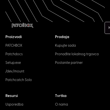
H
Proizvodi
Prodaja
PATCHBOX
Kupujte sada
Patchdocs
Pronađite lokalnog trgovca
Setup.exe
Postanite partner
/dev/mount
Patchcatch Solo
Resursi
Tvrtka
Usporedba
O nama