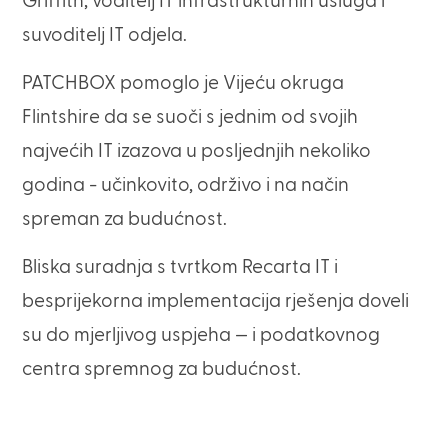
Griffith, voditelj IT infrastrukturnih usluga i
suvoditelj IT odjela.
PATCHBOX pomoglo je Vijeću okruga
Flintshire da se suoči s jednim od svojih
najvećih IT izazova u posljednjih nekoliko
godina - učinkovito, održivo i na način
spreman za budućnost.
Bliska suradnja s tvrtkom Recarta IT i
besprijekorna implementacija rješenja doveli
su do mjerljivog uspjeha — i podatkovnog
centra spremnog za budućnost.