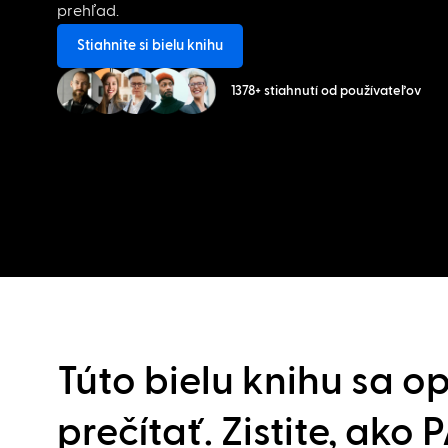
prehľad.
Stiahnite si bielu knihu
1378+ stiahnutí od používateľov
Túto bielu knihu sa op
prečítať. Zistite, ak