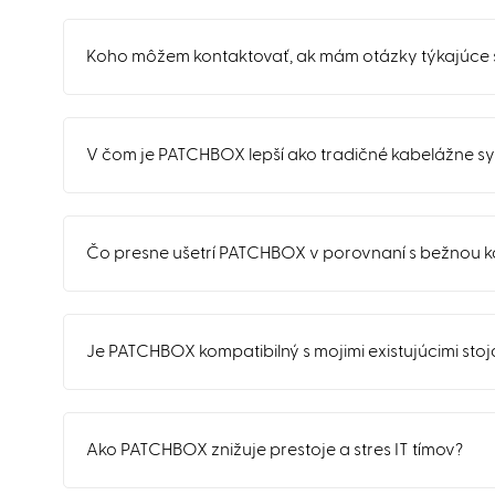
Koho môžem kontaktovať, ak mám otázky týkajúce 
V čom je PATCHBOX lepší ako tradičné kabelážne s
Čo presne ušetrí PATCHBOX v porovnaní s bežnou 
Je PATCHBOX kompatibilný s mojimi existujúcimi st
Ako PATCHBOX znižuje prestoje a stres IT tímov?