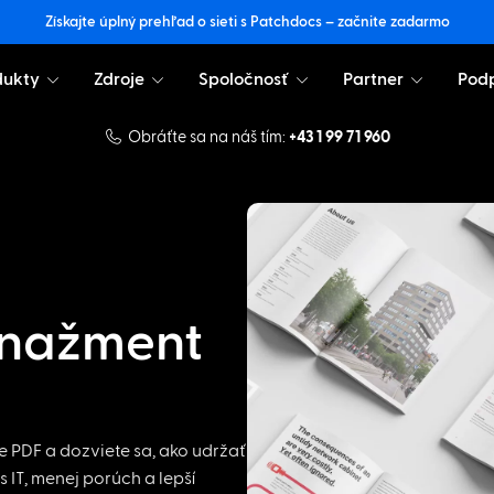
Získajte úplný prehľad o sieti s Patchdocs – začnite zadarmo
dukty
Zdroje
Spoločnosť
Partner
Pod
Obráťte sa na náš tím:
+43 1 99 71 960
anažment
te PDF a dozviete sa, ako udržať
s IT, menej porúch a lepší