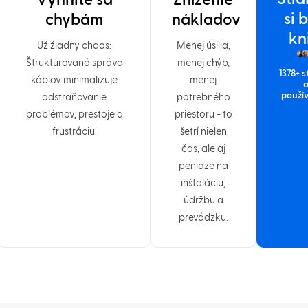
Vyhnite sa
Zníženie
si 
chybám
nákladov
kn
Už žiadny chaos:
Menej úsilia,
Štruktúrovaná správa
menej chýb,
1378+ s
káblov minimalizuje
menej
použí
odstraňovanie
potrebného
problémov, prestoje a
priestoru - to
frustráciu.
šetrí nielen
čas, ale aj
peniaze na
inštaláciu,
údržbu a
prevádzku.