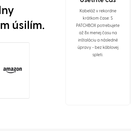
Ušetrite čas
lny
Kabeláž v rekordne
krátkom čase: S
m úsilím.
PATCHBOX potrebujete
až 8x menej času na
inštaláciu a následné
úpravy - bez káblovej
spleti.