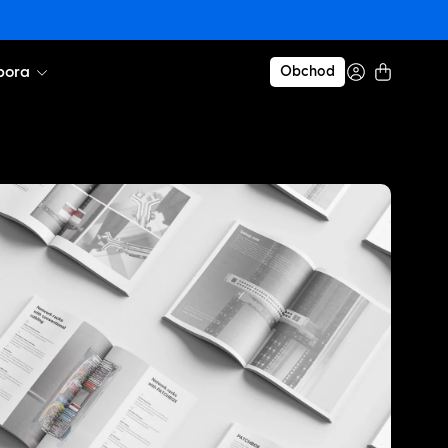
pora
Obchod