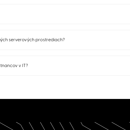
šných serverových prostrediach?
nancov v IT?