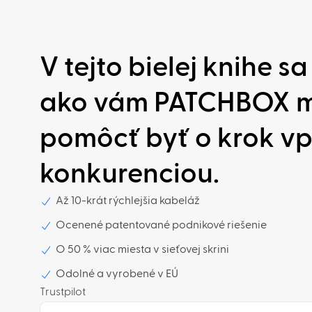
V tejto bielej knihe sa
ako vám PATCHBOX 
pomôcť byť o krok vp
konkurenciou.
Až 10-krát rýchlejšia kabeláž
Ocenené patentované podnikové riešenie
O 50 % viac miesta v sieťovej skrini
Odolné a vyrobené v EÚ
Trustpilot