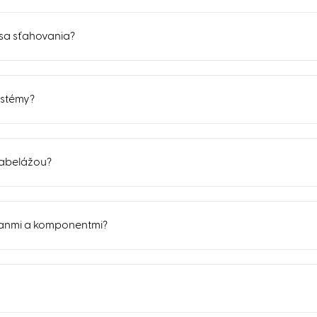
sa sťahovania?
ystémy?
kabelážou?
ojanmi a komponentmi?