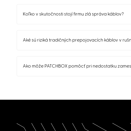
Koľko v skutočnosti stojí firmu zlá správa káblov?
Aké sú riziká tradičných prepojovacích káblov v ru
Ako môže PATCHBOX pomôcť pri nedostatku zamest