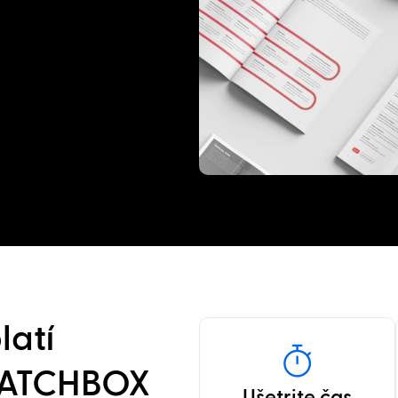
latí
o PATCHBOX