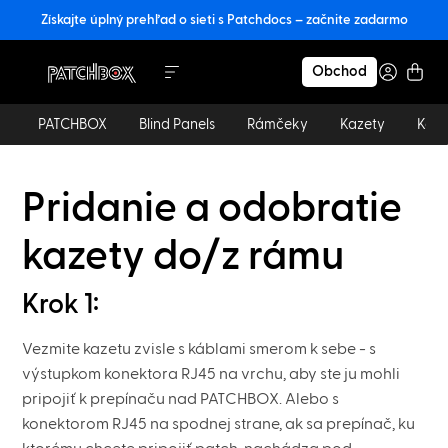
Získajte úplný prehľad o sieti s Patchdocs – začnite zadarmo
Obchod
PATCHBOX
Blind Panels
Rámčeky
Kazety
Kábl
Pridanie a odobratie
kazety do/z rámu
Krok 1:
Vezmite kazetu zvisle s káblami smerom k sebe - s
výstupkom konektora RJ45 na vrchu, aby ste ju mohli
pripojiť k prepínaču nad PATCHBOX. Alebo s
konektorom RJ45 na spodnej strane, ak sa prepínač, ku