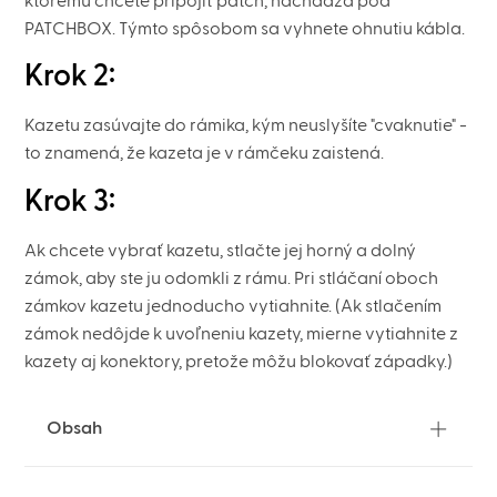
ktorému chcete pripojiť patch, nachádza pod
PATCHBOX. Týmto spôsobom sa vyhnete ohnutiu kábla.
Krok 2:
Kazetu zasúvajte do rámika, kým neuslyšíte "cvaknutie" -
to znamená, že kazeta je v rámčeku zaistená.
Krok 3:
Ak chcete vybrať kazetu, stlačte jej horný a dolný
zámok, aby ste ju odomkli z rámu. Pri stláčaní oboch
zámkov kazetu jednoducho vytiahnite. (Ak stlačením
zámok nedôjde k uvoľneniu kazety, mierne vytiahnite z
kazety aj konektory, pretože môžu blokovať západky.)
Obsah