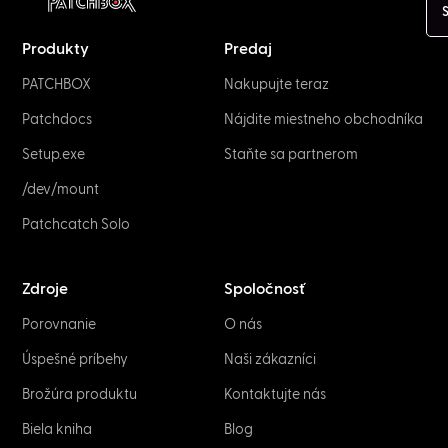
S
Produkty
Predaj
PATCHBOX
Nakupujte teraz
Patchdocs
Nájdite miestneho obchodníka
Setup.exe
Staňte sa partnerom
/dev/mount
Patchcatch Solo
Zdroje
Spoločnosť
Porovnanie
O nás
Úspešné príbehy
Naši zákazníci
Brožúra produktu
Kontaktujte nás
Biela kniha
Blog