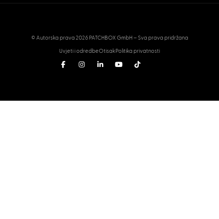
© Autorska prava 2026 PATCHBOX GmbH – Sva prava pridržana
Uvjeti i odredbe
Otisak
Politika privatnosti