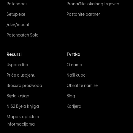
Patchdocs
Pronađite lokalnog trgovca
Setup.exe
Postanite partner
/dev/mount
Patchcatch Solo
Resursi
Tvrtka
Usporedba
O nama
Priče o uspjehu
Naši kupci
Brošura proizvoda
Obratite nam se
Bijela knjiga
Blog
NIS2 Bijela knjiga
Karijera
Mapa s optičkim
informacijama