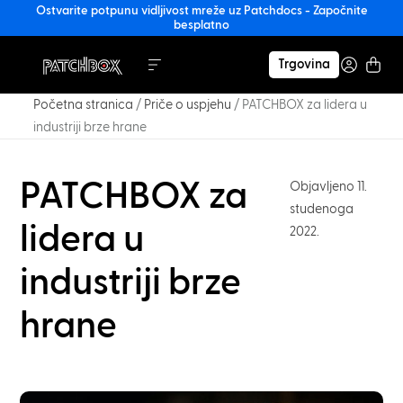
Ostvarite potpunu vidljivost mreže uz Patchdocs - Započnite
besplatno
Trgovina
Početna stranica
/
Priče o uspjehu
/
PATCHBOX za lidera u
industriji brze hrane
PATCHBOX za
Objavljeno 11.
studenoga
lidera u
2022.
industriji brze
hrane