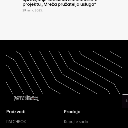
projektu „Mreža pružatelja usluga“
29. rujna 2025.
H
Proizvodi
Prodaja
PATCHBOX
Kupujte sada