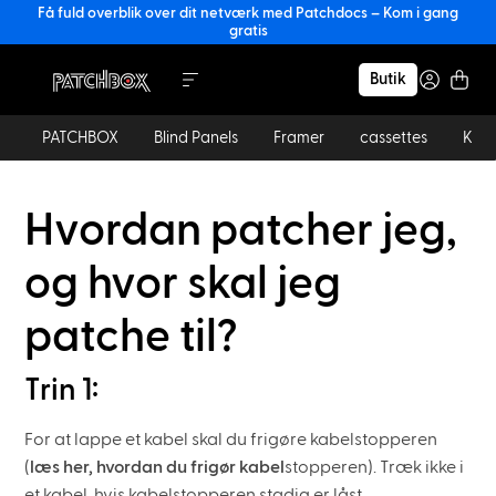
Få fuld overblik over dit netværk med Patchdocs – Kom i gang
gratis
Butik
PATCHBOX
Blind Panels
Framer
cassettes
Kabl
Hvordan patcher jeg,
og hvor skal jeg
patche til?
Trin 1:
For at lappe et kabel skal du frigøre kabelstopperen
(
læs her, hvordan du frigør kabel
stopperen). Træk ikke i
et kabel, hvis kabelstopperen stadig er låst.