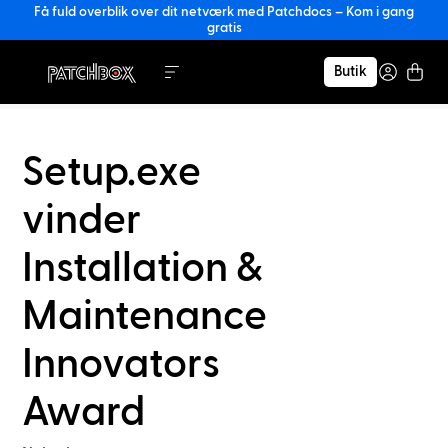
Få fuld overblik over dit netværk med Patchdocs – Kom i gang
gratis
Butik
Setup.exe
vinder
Installation &
Maintenance
Innovators
Award