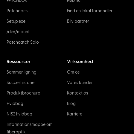
PATCHBOX
Køb nu
Patchdocs
Find en lokal forhandler
Setup.exe
Bliv partner
/dev/mount
Patchcatch Solo
Ressourcer
Virksomhed
Sammenligning
Om os
Succeshistorier
Vores kunder
Produktbrochure
Kontakt os
Hvidbog
Blog
NIS2 hvidbog
Karriere
Informationsmappe om
fiberoptik