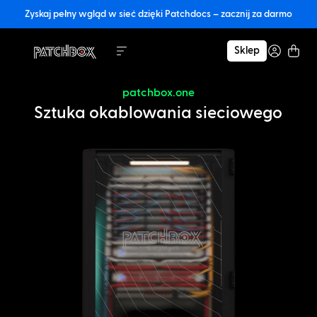
Zyskaj pełny wgląd w sieć dzięki Patchdocs – zacznij za darmo
Sklep
patchbox.one
Sztuka okablowania sieciowego