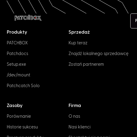
P
Produkty
Sprzedaż
PATCHBOX
Kup teraz
Patchdocs
Znajdź lokalnego sprzedawcę
Setup.exe
Zostań partnerem
/dev/mount
Patchcatch Solo
Zasoby
Firma
Porównanie
O nas
Historie sukcesu
Nasi klienci