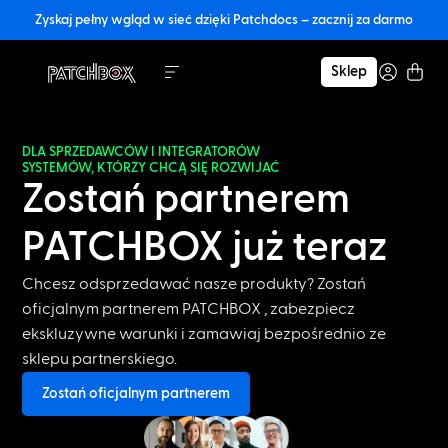
Zyskaj pełny wgląd w sieć dzięki Patchdocs – zacznij za darmo
Sklep
DLA SPRZEDAWCÓW I INTEGRATORÓW
SYSTEMÓW, KTÓRZY CHCĄ SIĘ ROZWIJAĆ
Zostań partnerem
PATCHBOX już teraz
Chcesz odsprzedawać nasze produkty? Zostań
oficjalnym partnerem PATCHBOX , zabezpiecz
ekskluzywne warunki i zamawiaj bezpośrednio ze
sklepu partnerskiego.
Zostań oficjalnym partnerem