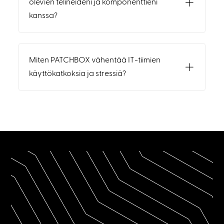
olevien telineideni ja komponenttieni
kanssa?
Miten PATCHBOX vähentää IT-tiimien
käyttökatkoksia ja stressiä?