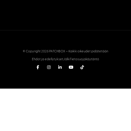
© Copyright 2026 PATCHBOX – Kaikki oikeudet pidätetään
Ehdot ja edellytykset
Jälki
Tietosuojakäytäntö