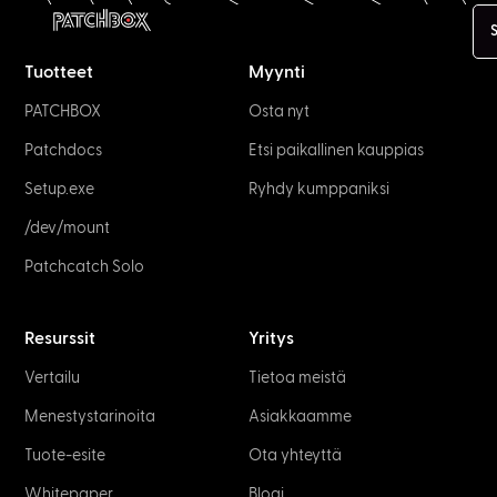
Tuotteet
Myynti
PATCHBOX
Osta nyt
Patchdocs
Etsi paikallinen kauppias
Setup.exe
Ryhdy kumppaniksi
/dev/mount
Patchcatch Solo
Resurssit
Yritys
Vertailu
Tietoa meistä
Menestystarinoita
Asiakkaamme
Tuote-esite
Ota yhteyttä
Whitepaper
Blogi