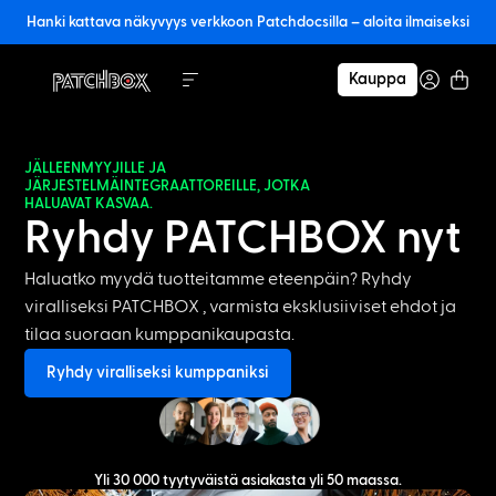
Hanki kattava näkyvyys verkkoon Patchdocsilla – aloita ilmaiseksi
Kauppa
JÄLLEENMYYJILLE JA
JÄRJESTELMÄINTEGRAATTOREILLE, JOTKA
HALUAVAT KASVAA.
Ryhdy PATCHBOX nyt
Haluatko myydä tuotteitamme eteenpäin? Ryhdy
viralliseksi PATCHBOX , varmista eksklusiiviset ehdot ja
tilaa suoraan kumppanikaupasta.
Ryhdy viralliseksi kumppaniksi
Yli 30 000 tyytyväistä asiakasta yli 50 maassa.