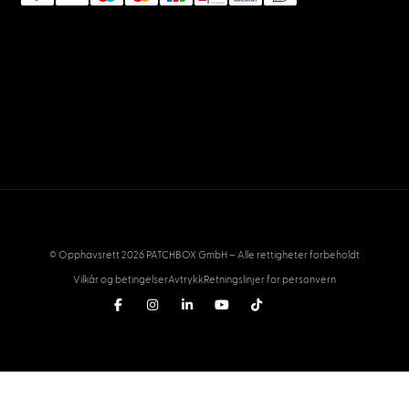
© Opphavsrett 2026 PATCHBOX GmbH – Alle rettigheter forbeholdt
Vilkår og betingelser
Avtrykk
Retningslinjer for personvern