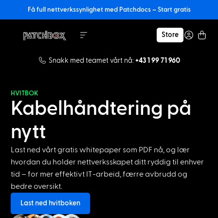
Få full nettverkssynlighet med Patchdocs – Start gratis
Store
Snakk med teamet vårt nå:
+43 1 99 71 960
HVITBOK
Kabelhåndtering på
nytt
Last ned vårt gratis whitepaper som PDF nå, og lær
hvordan du holder nettverksskapet ditt ryddig til enhver
tid – for mer effektivt IT-arbeid, færre avbrudd og
bedre oversikt.
Last ned hvitboken