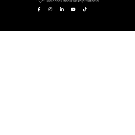
Uvjeti i odredbe
Otisak
Politika privatnosti