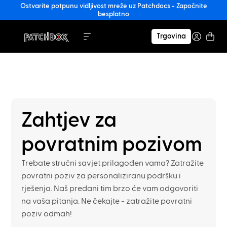
Ostvarite potpunu vidljivost mreže uz Patchdocs - Započnite
besplatno
Trgovina
Zahtjev za
povratnim pozivom
Trebate stručni savjet prilagođen vama? Zatražite
povratni poziv za personaliziranu podršku i
rješenja. Naš predani tim brzo će vam odgovoriti
na vaša pitanja. Ne čekajte - zatražite povratni
poziv odmah!