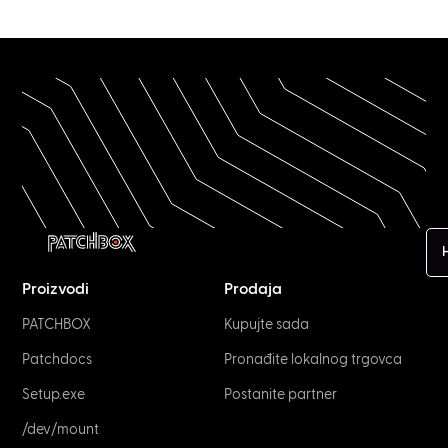
H
Proizvodi
Prodaja
PATCHBOX
Kupujte sada
Patchdocs
Pronađite lokalnog trgovca
Setup.exe
Postanite partner
/dev/mount