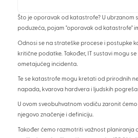
Što je oporavak od katastrofe? U ubrzanom sv
poduzeća, pojam "oporavak od katastrofe" 
Odnosi se na strateške procese i postupke ko
kritične podatke. Također, IT sustavi mogu se b
ometajućeg incidenta.
Te se katastrofe mogu kretati od prirodnih n
napada, kvarova hardvera i ljudskih pogreša
U ovom sveobuhvatnom vodiču zaronit ćemo u 
njegovo značenje i definiciju.
Također ćemo razmotriti važnost planiranja o