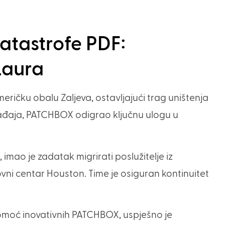
atastrofe PDF:
Laura
ričku obalu Zaljeva, ostavljajući trag uništenja
ađaja, PATCHBOX odigrao ključnu ulogu u
mao je zadatak migrirati poslužitelje iz
i centar Houston. Time je osiguran kontinuitet
omoć inovativnih PATCHBOX, uspješno je