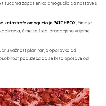
e tisućama zaposlenika omogućilo da nastave s
od katastrofe omogućio je PATCHBOX
, čime je
abliranja, čime se štedi dragocjeno vrijeme i
ljučnu važnost planiranja oporavka od
 sposobnost poduzeća da se brzo oporave od