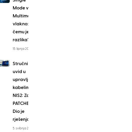
Mode vs
Multimode
vlakno: u
čemu je
razlika?
15. lipnja 2022
Stručni
uvid u
upravljanje
kabelima i
NIS2: Zašto
PATCHBOX
Dio je
rješenja
5. svibnja 2026.