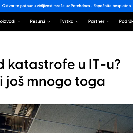
Ostvarite potpunu vidljivost mreže uz Patchdocs - Započnite besplatno
oizvodi
Resursi
Tvrtka
Partner
Podrš
 katastrofe u IT-u?
 i još mnogo toga