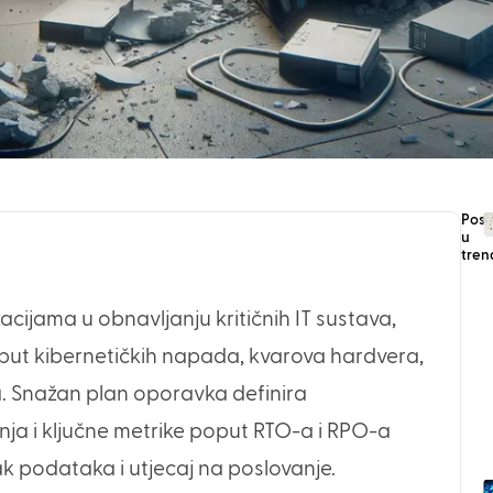
Post
u
tren
jama u obnavljanju kritičnih IT sustava,
ut kibernetičkih napada, kvarova hardvera,
ka. Snažan plan oporavka definira
anja i ključne metrike poput RTO-a i RPO-a
ak podataka i utjecaj na poslovanje.