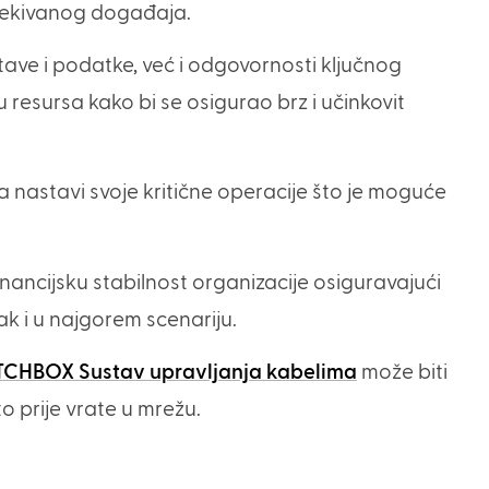
očekivanog događaja.
ve i podatke, već i odgovornosti ključnog
u resursa kako bi se osigurao brz i učinkovit
da nastavi svoje kritične operacije što je moguće
 financijsku stabilnost organizacije osiguravajući
ak i u najgorem scenariju.
TCHBOX Sustav upravljanja kabelima
može biti
o prije vrate u mrežu.