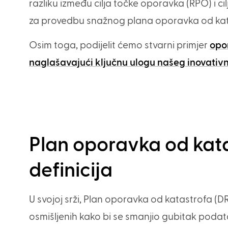
razliku između cilja točke oporavka (RPO) i 
za provedbu snažnog plana oporavka od kat
Osim toga, podijelit ćemo stvarni primjer
opo
naglašavajući ključnu ulogu našeg inovativ
Plan oporavka od kata
definicija
U svojoj srži, Plan oporavka od katastrofa (
osmišljenih kako bi se smanjio gubitak podatak