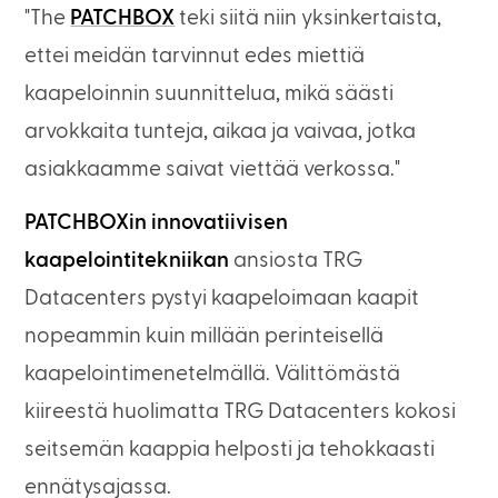
"The
PATCHBOX
teki siitä niin yksinkertaista,
ettei meidän tarvinnut edes miettiä
kaapeloinnin suunnittelua, mikä säästi
arvokkaita tunteja, aikaa ja vaivaa, jotka
asiakkaamme saivat viettää verkossa."
PATCHBOXin innovatiivisen
kaapelointitekniikan
ansiosta TRG
Datacenters pystyi kaapeloimaan kaapit
nopeammin kuin millään perinteisellä
kaapelointimenetelmällä. Välittömästä
kiireestä huolimatta TRG Datacenters kokosi
seitsemän kaappia helposti ja tehokkaasti
ennätysajassa.