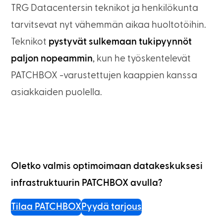
TRG Datacentersin teknikot ja henkilökunta
tarvitsevat nyt vähemmän aikaa huoltotöihin.
Teknikot
pystyvät sulkemaan tukipyynnöt
paljon nopeammin
, kun he työskentelevät
PATCHBOX -varustettujen kaappien kanssa
asiakkaiden puolella.
Oletko valmis optimoimaan datakeskuksesi
infrastruktuurin PATCHBOX avulla?
Tilaa PATCHBOX
Pyydä tarjous