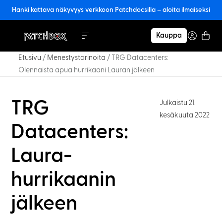
Hanki kattava näkyvyys verkkoon Patchdocsilla – aloita ilmaiseksi
Kauppa
Etusivu
/
Menestystarinoita
/
TRG Datacenters:
Olennaista apua hurrikaani Lauran jälkeen
TRG
Julkaistu 21.
kesäkuuta 2022
Datacenters:
Laura-
hurrikaanin
jälkeen