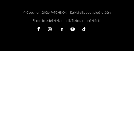
© Copyright 2026 PATCHBOX – Kaikki oikeudet pidätetään
Ehdot ja edellytykset
Jälki
Tietosuojakäytäntö