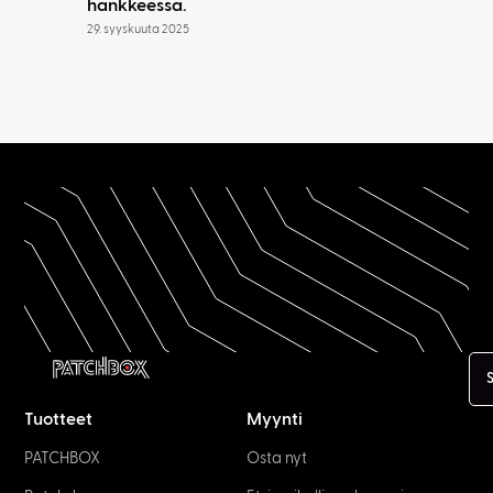
hankkeessa.
29. syyskuuta 2025
Tuotteet
Myynti
PATCHBOX
Osta nyt