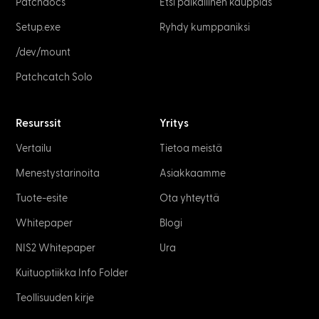
Patchdocs
Etsi paikallinen kauppias
Setup.exe
Ryhdy kumppaniksi
/dev/mount
Patchcatch Solo
Resurssit
Yritys
Vertailu
Tietoa meistä
Menestystarinoita
Asiakkaamme
Tuote-esite
Ota yhteyttä
Whitepaper
Blogi
NIS2 Whitepaper
Ura
Kuituoptiikka Info Folder
Teollisuuden kirje