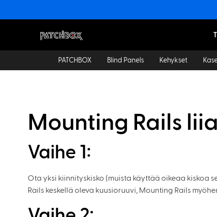
T
PATCHBOX
Blind Panels
Kehykset
Kase
Mounting Rails lii
Vaihe 1:
Ota yksi kiinnityskisko (muista käyttää oikeaa kiskoa
Rails keskellä oleva kuusioruuvi, Mounting Rails myö
Vaihe 2: