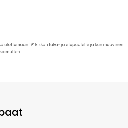
tkä ulottumaan 19" kiskon taka- ja etupuolelle ja kun muovinen
usiomutteri.
ppaat