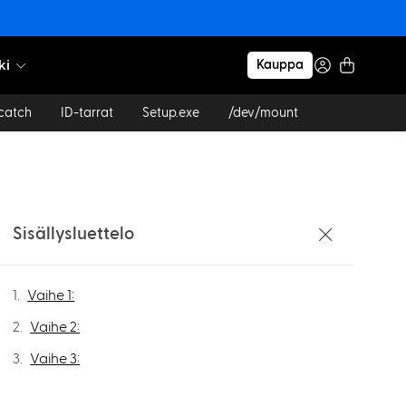
ki
Kauppa
catch
ID-tarrat
Setup.exe
/dev/mount
Sisällysluettelo
Vaihe 1:
Vaihe 2:
Vaihe 3: