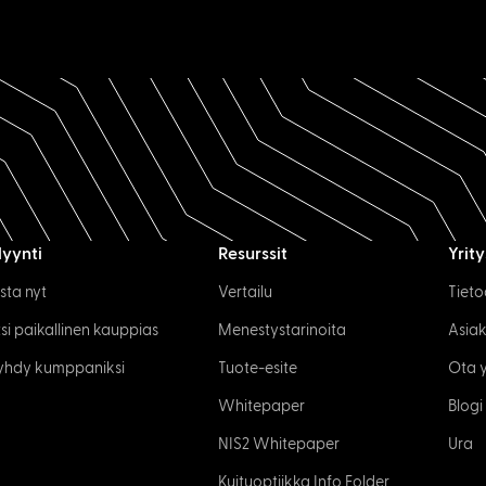
yynti
Resurssit
Yrity
sta nyt
Vertailu
Tieto
tsi paikallinen kauppias
Menestystarinoita
Asia
yhdy kumppaniksi
Tuote-esite
Ota 
Whitepaper
Blogi
NIS2 Whitepaper
Ura
Kuituoptiikka Info Folder