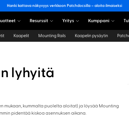
Hanki kattava näkyvyys verkkoon Patchdocsilla – aloita ilmaiseksi
uotteet
Resurssit
Yritys
Kumppani
Tu
tit
Kaapelit
Mounting Rails
Kaapelin pysäytin
Patch
an lyhyitä
 sen mukaan, kummalta puolelta aloitat) ja löysää Mounting
hemmin pidentää kiskoa asennuksen aikana.