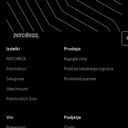
S
Izdelki
Prodaja
PATCHBOX
Kupujte zdaj
Patchdocs
Poiščite lokalnega trgovca
Setup.exe
Postanite partner
/dev/mount
Patchcatch Solo
Viri
Podjetje
Primerjava
O nas