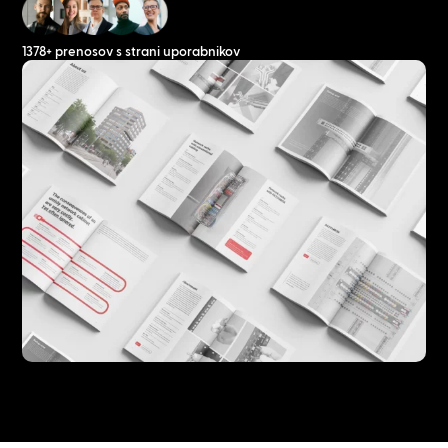
1378+ prenosov s strani uporabnikov