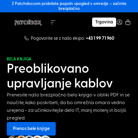
Z Patchdocsom pridobite popoln vpogled v omrežje – začnite
brezplačno
Trgovina
Pogovorite se z našo ekipo:
+43 1 99 71 960
BELA KNJIGA
Preoblikovano
upravljanje kablov
Prenesite našo brezplačno belo knjigo v obliki PDF in se
naučite, kako poskrbeti, da bo omrežna omara vedno
urejena - za učinkovitejše delo IT, manj motenj in boljši
pregled.
Prenos bele knjige