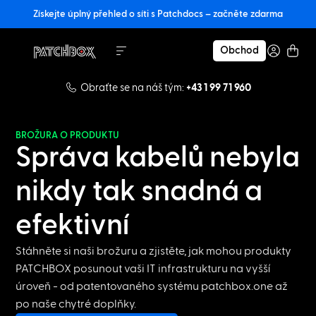
Získejte úplný přehled o síti s Patchdocs – začněte zdarma
Obchod
Obraťte se na náš tým:
+43 1 99 71 960
BROŽURA O PRODUKTU
Správa kabelů nebyla
nikdy tak snadná a
efektivní
Stáhněte si naši brožuru a zjistěte, jak mohou produkty
PATCHBOX posunout vaši IT infrastrukturu na vyšší
úroveň - od patentovaného systému patchbox.one až
po naše chytré doplňky.