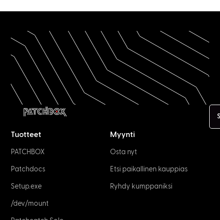
Tuotteet
Myynti
PATCHBOX
Osta nyt
Patchdocs
Etsi paikallinen kauppias
Setup.exe
Ryhdy kumppaniksi
/dev/mount