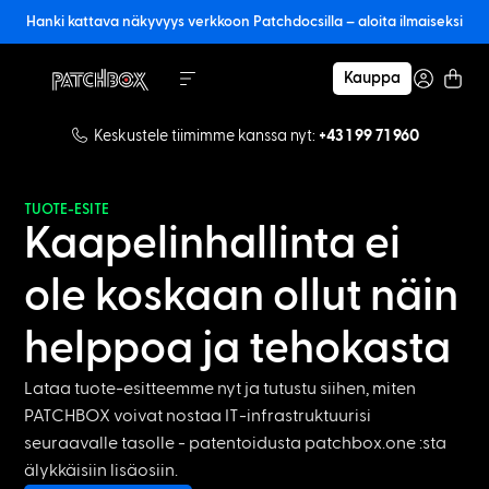
Hanki kattava näkyvyys verkkoon Patchdocsilla – aloita ilmaiseksi
Kauppa
Keskustele tiimimme kanssa nyt:
+43 1 99 71 960
TUOTE-ESITE
Kaapelinhallinta ei
ole koskaan ollut näin
helppoa ja tehokasta
Lataa tuote-esitteemme nyt ja tutustu siihen, miten
PATCHBOX voivat nostaa IT-infrastruktuurisi
seuraavalle tasolle - patentoidusta patchbox.one :sta
älykkäisiin lisäosiin.