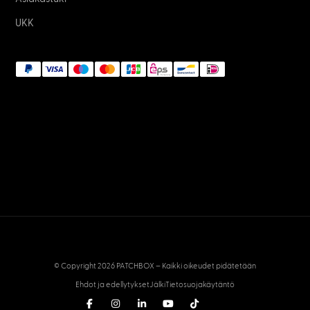
UKK
© Copyright 2026 PATCHBOX – Kaikki oikeudet pidätetään
Ehdot ja edellytykset
Jälki
Tietosuojakäytäntö