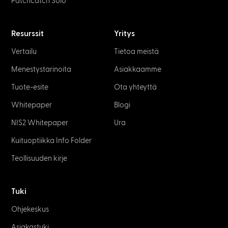
Patchcatch Solo
Resurssit
Yritys
Vertailu
Tietoa meistä
Menestystarinoita
Asiakkaamme
Tuote-esite
Ota yhteyttä
Whitepaper
Blogi
NIS2 Whitepaper
Ura
Kuituoptiikka Info Folder
Teollisuuden kirje
Tuki
Ohjekeskus
Asiakastuki