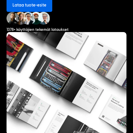
Lataa tuote-esite
1378+ käyttäjien tekemät lataukset